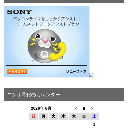
ニシオ電化のカレンダー
2026年 8月
日
月
火
水
木
金
土
1