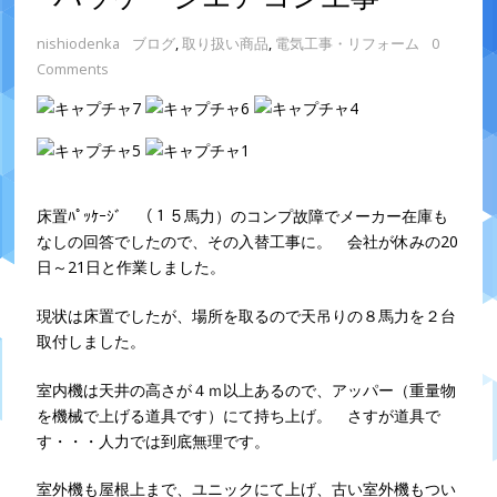
nishiodenka
ブログ
,
取り扱い商品
,
電気工事・リフォーム
0
Comments
床置ﾊﾟｯｹｰｼﾞ （１５馬力）のコンプ故障でメーカー在庫も
なしの回答でしたので、その入替工事に。 会社が休みの20
日～21日と作業しました。
現状は床置でしたが、場所を取るので天吊りの８馬力を２台
取付しました。
室内機は天井の高さが４ｍ以上あるので、アッパー（重量物
を機械で上げる道具です）にて持ち上げ。 さすが道具で
す・・・人力では到底無理です。
室外機も屋根上まで、ユニックにて上げ、古い室外機もつい